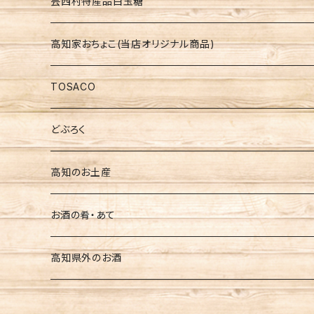
高知の地酒飲みくらべセット
芸西村特産品白玉糖
仙頭 しらぎく
高知家おちょこ(当店オリジナル商品)
安芸虎 玉川 伊太郎
TOSACO
美丈夫
どぶろく
土佐鶴
高知のお土産
南 玉ノ井
お酒の肴・あて
豊能梅
高知県外のお酒
文佳人
一ノ蔵（宮城県）