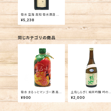
菊水 空海 高知 菊水酒造 焼
酎 室戸海洋深層水
¥5,238
同じカテゴリの商品
菊水 まるっとマンゴー酒 高知
土佐しらぎく 純米吟醸 吟の
菊水酒造 リキュール
生酒 薄氷 高知 仙頭酒造場
¥900
¥2,000
日本酒