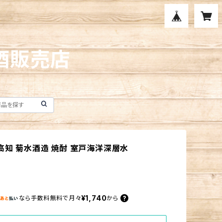
酒販売店
 高知 菊水酒造 焼酎 室戸海洋深層水
¥1,740
なら
手数料無料で
月々
から