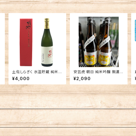
酒
土佐しらぎく 氷温貯蔵 純米大
安芸虎 朝日 純米吟醸 無濾過
吟醸 高知 仙頭酒造場 日本酒
生原酒 春ラベル 高知 地酒 安
¥4,000
¥2,090
芸市