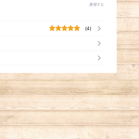
通報する
(4)