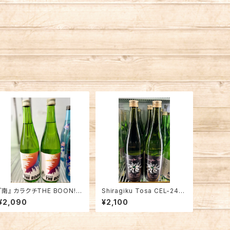
『南』 カラクチTHE BOON!
Shiragiku Tosa CEL-24
純米無濾過生原酒 高知 南酒
土佐しらぎく 日本酒 高知の地
¥2,090
¥2,100
造 日本酒
酒