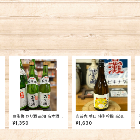
夢
豊能梅 おり酒 高知 高木酒造
安芸虎 朝日 純米吟醸 高知
日本酒
日本酒 飲みやすい かわいい
¥1,350
¥1,630
ラベル