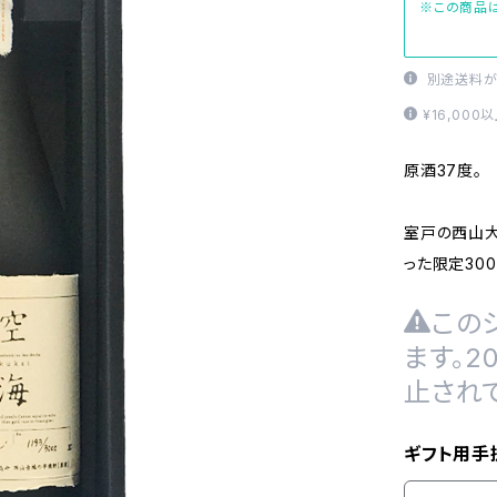
※この商品は
別途送料が
¥16,00
原酒37度。
室戸の西山
った限定30
この
ます。
止され
ギフト用手