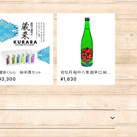
蔵來くらら 純米酒セット
司牡丹 船中八策 超辛口 純米
酒 高知 司牡丹酒造 日本酒
¥3,300
¥1,630