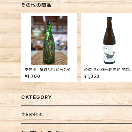
その他の商品
安芸虎 雄町82%純米720
酔鯨 特別純米酒 高知 酔鯨
造 日本酒 辛口
¥1,760
¥1,350
CATEGORY
高知の地酒