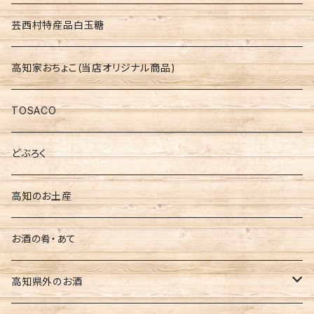
高知の地酒飲みくらべセット
芸西村特産品白玉糖
仙頭 しらぎく
高知家おちょこ(当店オリジナル商品)
安芸虎 玉川 伊太郎
TOSACO
美丈夫
どぶろく
土佐鶴
高知のお土産
南 玉ノ井
お酒の肴・あて
豊能梅
高知県外のお酒