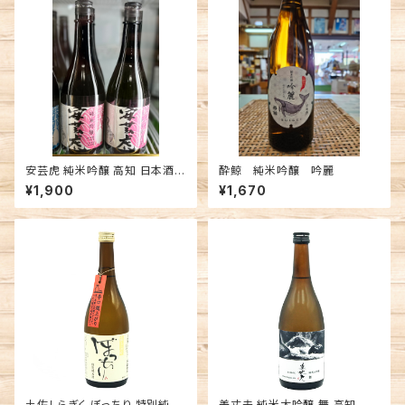
安芸虎 純米吟醸 高知 日本酒 7
酔鯨 純米吟醸 吟麗
20ml
¥1,900
¥1,670
土佐しらぎく ぼっちり 特別純米
美丈夫 純米大吟醸 舞 高知 濱