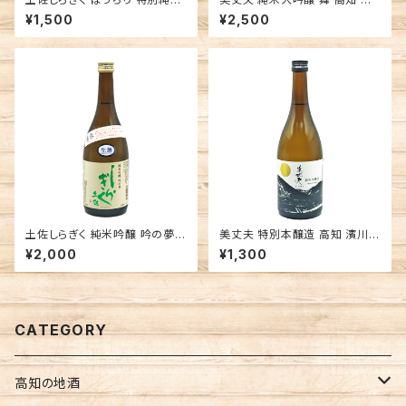
高知 仙頭酒造場 日本酒 辛口
川商店 日本酒
¥1,500
¥2,500
土佐しらぎく 純米吟醸 吟の夢
美丈夫 特別本醸造 高知 濱川商
生酒 薄氷 高知 仙頭酒造場 日
店 日本酒 辛口
¥2,000
¥1,300
本酒
CATEGORY
高知の地酒