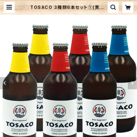
TOSACO ３種類6本セット①(黄色・
赤・青) 高知 地ビール 飲み比べ プレ
ゼント 贈り物 | 響屋