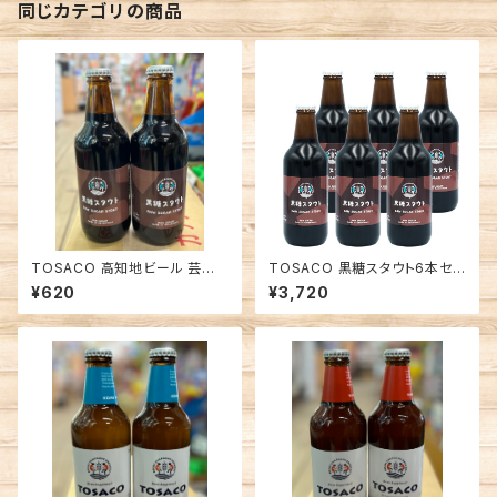
同じカテゴリの商品
TOSACO 高知地ビール 芸西
TOSACO 黒糖スタウト6本セッ
村味のビール 黒糖スタウト
ト 高知 芸西村 白玉糖 地ビール
¥620
¥3,720
飲み比べ プレゼント 贈り物