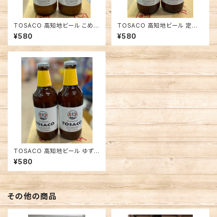
TOSACO 高知地ビール こめホ
TOSACO 高知地ビール 定番
ワイトエール 飲みやすい
土佐IPA 土佐文旦使用 フルーテ
¥580
¥580
ィーなアロマ感
TOSACO 高知地ビール ゆず
ペールエール 高知ゆず使用 爽
¥580
やかなシトラス感
その他の商品