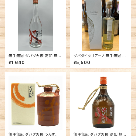
無手無冠 ダバダ火振 高知 無手
ダバダイタリアーノ 無手無冠 栗
無冠 焼酎
焼酎 イタリア産栗使用 熟成さ
¥1,640
¥5,500
れた焼酎
無手無冠 ダバダ火振 うんすけ
無手無冠 ダバダ火振 高知 無手