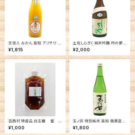
文佳人 みかん 高知 アリサワ リ
土佐しらぎく 純米吟醸 吟の夢
キュール 山北みかん
生酒 薄氷 高知 仙頭酒造場 日
¥1,815
¥2,000
本酒
芸西村 特産品 白玉糖 蜜 1
玉ノ井 特別純米 高知 南酒造
40グラム1個
日本酒 辛口
¥1,000
¥1,800