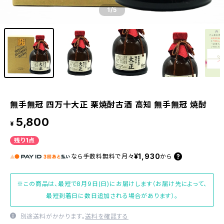
1
/5
無手無冠 四万十大正 栗焼酎古酒 高知 無手無冠 焼酎
5,800
¥
残り1点
¥1,930
なら
手数料無料で
月々
から
※この商品は、最短で8月9日(日)にお届けします（お届け先によって、
最短到着日に数日追加される場合があります）。
別途送料がかかります。
送料を確認する