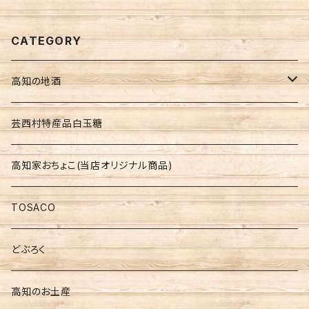
CATEGORY
高知の地酒
高知の地酒飲みくらべセット
芸西村特産品白玉糖
仙頭 しらぎく
高知家おちょこ(当店オリジナル商品)
安芸虎 玉川 伊太郎
TOSACO
美丈夫
どぶろく
土佐鶴
高知のお土産