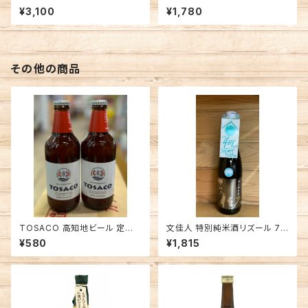
高知 無手無冠 焼酎
無冠 焼酎
¥3,100
¥1,780
その他の商品
TOSACO 高知地ビール 定番
文佳人 特別純米酒リズール 72
土佐IPA 土佐文旦使用 フルーテ
0ml ぶんかじん
¥580
¥1,815
ィーなアロマ感