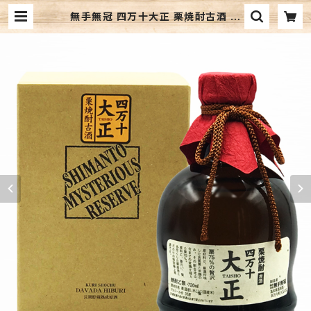
無手無冠 四万十大正 栗焼酎古酒 高
知 無手無冠 焼酎 | 響屋