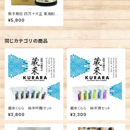
無手無冠 四万十大正 栗焼酎古
酒 高知 無手無冠 焼酎
¥5,800
同じカテゴリの商品
蔵來くらら 純米吟醸セット
蔵來くらら 純米酒セット
¥3,800
¥3,300