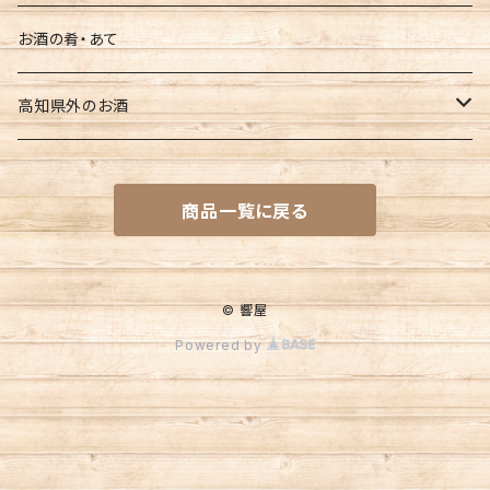
南 玉ノ井
お酒の肴・あて
豊能梅
高知県外のお酒
文佳人
一ノ蔵（宮城県）
商品一覧に戻る
亀泉
名倉山（福島県）
久礼
大山（山形県）
© 響屋
Powered by
松翁
浦霞（宮城県）
酔鯨
八幡川(広島県)