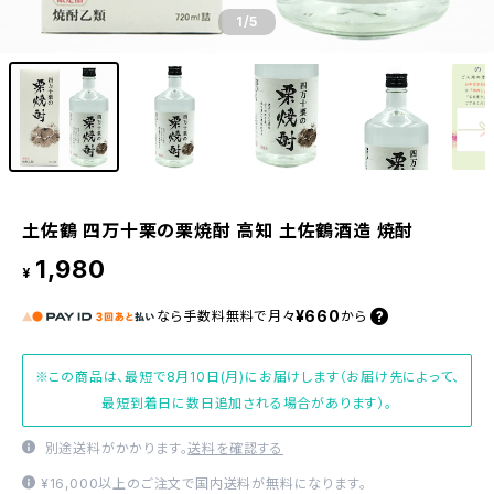
1
/5
土佐鶴 四万十栗の栗焼酎 高知 土佐鶴酒造 焼酎
1,980
¥
¥660
なら
手数料無料で
月々
から
※この商品は、最短で8月10日(月)にお届けします（お届け先によって、
最短到着日に数日追加される場合があります）。
別途送料がかかります。
送料を確認する
¥16,000以上のご注文で国内送料が無料になります。