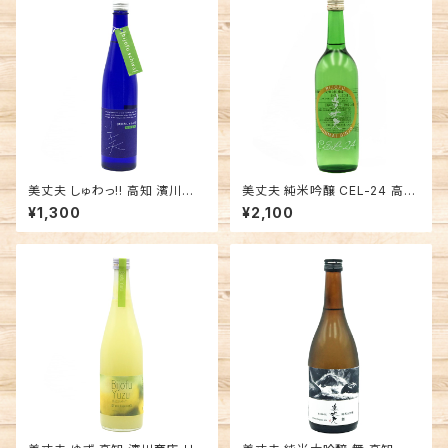
美丈夫 しゅわっ!! 高知 濱川商
美丈夫 純米吟醸 CEL-24 高知
店 日本酒 スパークリング
濱川商店 日本酒 甘口
¥1,300
¥2,100