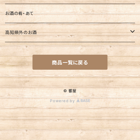
南 玉ノ井
お酒の肴・あて
豊能梅
高知県外のお酒
文佳人
一ノ蔵（宮城県）
商品一覧に戻る
亀泉
名倉山（福島県）
久礼
大山（山形県）
© 響屋
Powered by
松翁
浦霞（宮城県）
酔鯨
八幡川(広島県)