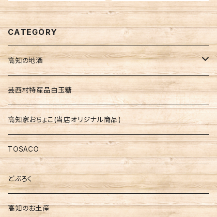
CATEGORY
高知の地酒
高知の地酒飲みくらべセット
芸西村特産品白玉糖
仙頭 しらぎく
高知家おちょこ(当店オリジナル商品)
安芸虎 玉川 伊太郎
TOSACO
美丈夫
どぶろく
土佐鶴
高知のお土産