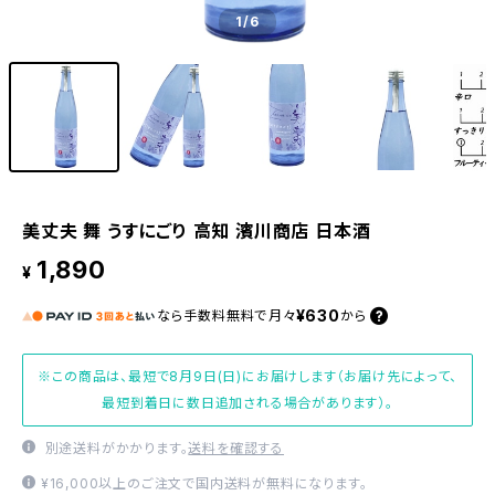
1
/6
美丈夫 舞 うすにごり 高知 濱川商店 日本酒
1,890
¥
¥630
なら
手数料無料で
月々
から
※この商品は、最短で8月9日(日)にお届けします（お届け先によって、
最短到着日に数日追加される場合があります）。
別途送料がかかります。
送料を確認する
¥16,000以上のご注文で国内送料が無料になります。