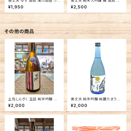
美丈夫 ゆず 高知 濱川商店 リキ
美丈夫 純米大吟醸 舞 高知 濱
ュール
川商店 日本酒
¥1,950
¥2,500
その他の商品
土佐しらぎく 生詰 純米吟醸 吟
美丈夫 純米吟醸 純麗たまラベ
の夢 高知 仙頭酒造場 日本酒
ル 高知 濱川商店 日本酒 辛口
¥2,000
¥2,000