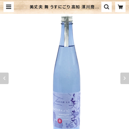
美丈夫 舞 うすにごり 高知 濱川商店
日本酒 | 響屋