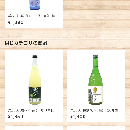
美丈夫 舞 うすにごり 高知 濱川
商店 日本酒
¥1,890
同じカテゴリの商品
美丈夫 蔵ハイ 高知 ゆず＆山椒
美丈夫 特別純米 高知 濱川商店
高知 濱川商店 リキュール
日本酒
¥1,850
¥1,600