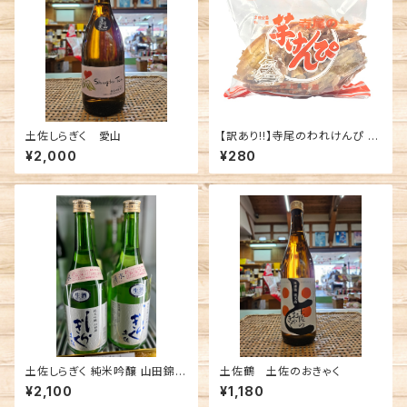
土佐しらぎく 愛山
【訳あり!!】寺尾のわれけんぴ 高
知 定番 お土産 芋けんぴ
¥2,000
¥280
土佐しらぎく 純米吟醸 山田錦
土佐鶴 土佐のおきゃく
生酒 薄氷(うすらい) 高知 仙頭
¥2,100
¥1,180
酒造場 日本酒 春酒