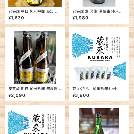
安芸虎 朝日 純米吟醸 高知 日
安芸虎 素 発泡 活性生 純米吟
本酒 飲みやすい かわいいラベ
醸 高知 有光酒造場 日本酒
¥1,630
¥1,980
ル
安芸虎 朝日 純米吟醸 無濾過生
蔵來くらら 純米吟醸セット
原酒 春ラベル 高知 地酒 安芸
¥2,090
¥3,800
市