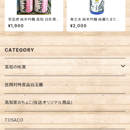
安芸虎 純米吟醸 高知 日本酒 7
美丈夫 純米吟醸 純麗たまラベ
20ml
ル 高知 濱川商店 日本酒 辛口
¥1,900
¥2,000
CATEGORY
高知の地酒
高知の地酒飲みくらべセット
芸西村特産品白玉糖
仙頭 しらぎく
高知家おちょこ(当店オリジナル商品)
安芸虎 玉川 伊太郎
TOSACO