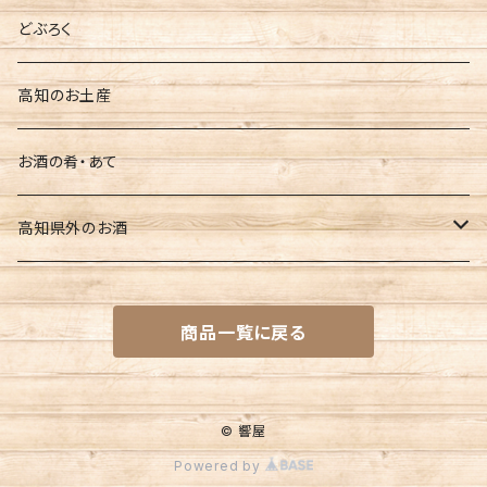
美丈夫
どぶろく
土佐鶴
高知のお土産
南 玉ノ井
お酒の肴・あて
豊能梅
高知県外のお酒
文佳人
一ノ蔵（宮城県）
商品一覧に戻る
亀泉
名倉山（福島県）
久礼
大山（山形県）
© 響屋
Powered by