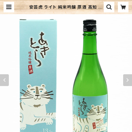
安芸虎 ライト 純米吟醸 原酒 高知 有
光酒造場 日本酒 | 響屋