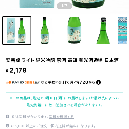
1
/7
安芸虎 ライト 純米吟醸 原酒 高知 有光酒造場 日本酒
2,178
¥
¥720
なら
手数料無料で
月々
から
※この商品は、最短で8月10日(月)にお届けします（お届け先によって、
最短到着日に数日追加される場合があります）。
別途送料がかかります。
送料を確認する
¥16,000以上のご注文で国内送料が無料になります。