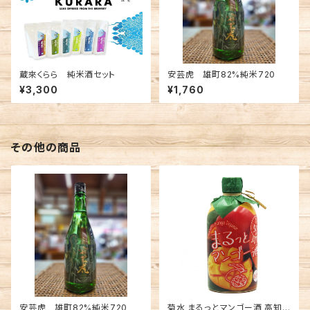
蔵來くらら 純米酒セット
安芸虎 雄町82%純米720
¥3,300
¥1,760
その他の商品
安芸虎 雄町82%純米720
菊水 まるっとマンゴー酒 高知