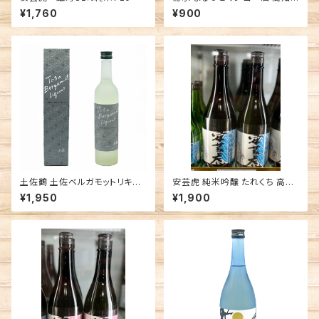
菊水酒造 リキュール
¥1,760
¥900
土佐鶴 土佐ベルガモットリキュ
安芸虎 純米吟醸 たれくち 高知
ール 高知 土佐鶴酒造 リキュー
有光酒造場 日本酒
¥1,950
¥1,900
ル