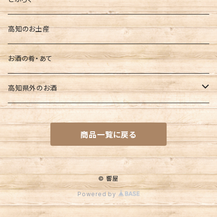
土佐鶴
高知のお土産
南 玉ノ井
お酒の肴・あて
豊能梅
高知県外のお酒
文佳人
一ノ蔵（宮城県）
商品一覧に戻る
亀泉
名倉山（福島県）
久礼
大山（山形県）
© 響屋
Powered by
松翁
浦霞（宮城県）