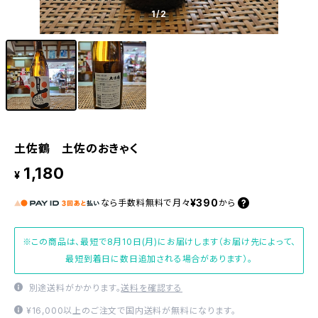
1
/2
土佐鶴 土佐のおきゃく
1,180
¥
¥390
なら
手数料無料で
月々
から
※この商品は、最短で8月10日(月)にお届けします（お届け先によって、
最短到着日に数日追加される場合があります）。
別途送料がかかります。
送料を確認する
¥16,000以上のご注文で国内送料が無料になります。