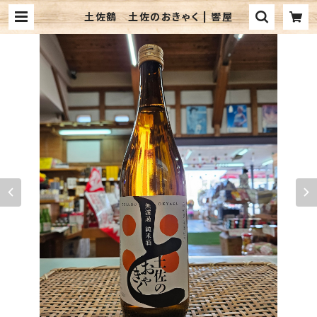
土佐鶴 土佐のおきゃく | 響屋