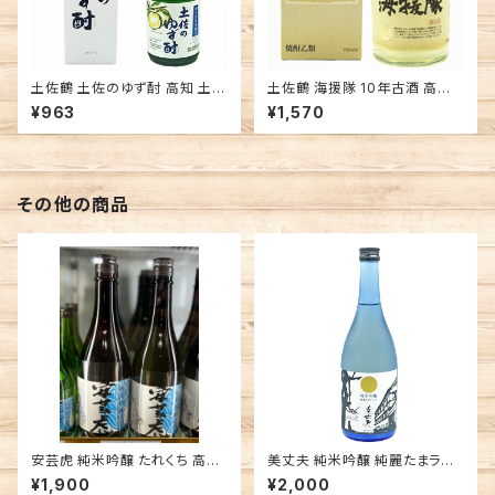
土佐鶴 土佐のゆず酎 高知 土佐
土佐鶴 海援隊 10年古酒 高知
鶴酒造 リキュール
土佐鶴酒造 焼酎
¥963
¥1,570
その他の商品
安芸虎 純米吟醸 たれくち 高知
美丈夫 純米吟醸 純麗たまラベ
有光酒造場 日本酒
ル 高知 濱川商店 日本酒 辛口
¥1,900
¥2,000