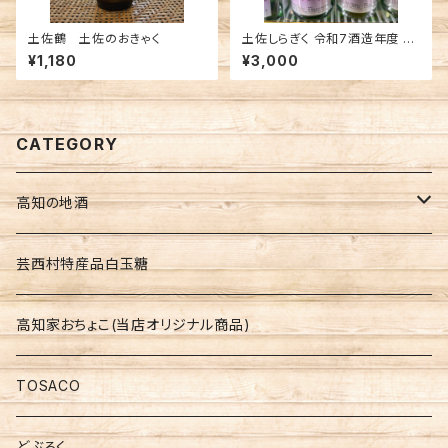
土佐鶴 土佐のおきゃく
土佐しらぎく 令和7酒造年度 全
国新酒鑑評会出品酒 十八号 高
¥1,180
¥3,000
知 仙頭酒造場 日本酒
CATEGORY
高知の地酒
高知の地酒飲みくらべセット
芸西村特産品白玉糖
仙頭 しらぎく
高知家おちょこ(当店オリジナル商品)
安芸虎 玉川 伊太郎
TOSACO
美丈夫
どぶろく