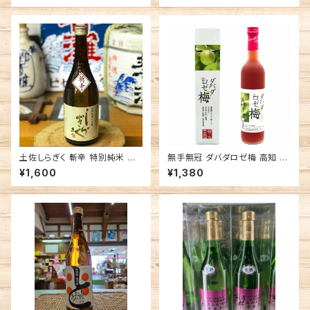
土佐しらぎく 斬辛 特別純米 広
無手無冠 ダバダロゼ梅 高知 無
島県産八反錦 仙頭酒造場 日本
手無冠 リキュール 梅酒
¥1,600
¥1,380
酒 高知 辛口