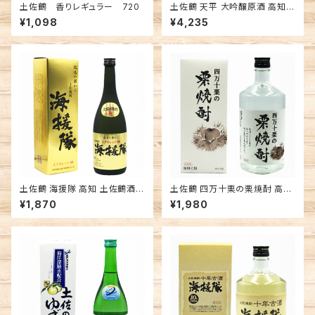
土佐鶴 香りレギュラー 720
土佐鶴 天平 大吟醸原酒 高知
土佐鶴酒造 日本酒
¥1,098
¥4,235
土佐鶴 海援隊 高知 土佐鶴酒造
土佐鶴 四万十栗の栗焼酎 高知
米焼酎
土佐鶴酒造 焼酎
¥1,870
¥1,980